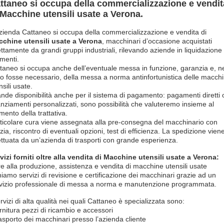
ttaneo si occupa della commercializzazione e vendit
 Macchine utensili usate a Verona.
zienda Cattaneo si occupa della commercializzazione e vendita di
chine utensili usate a Verona
, macchinari d’occasione acquistati
ettamente da grandi gruppi industriali, rilevando aziende in liquidazione
imenti.
taneo si occupa anche dell’eventuale messa in funzione, garanzia e, n
o fosse necessario, della messa a norma antinfortunistica delle macch
nsili usate.
nde disponibilità anche per il sistema di pagamento: pagamenti diretti 
anziamenti personalizzati, sono possibilità che valuteremo insieme al
ento della trattativa.
ticolare cura viene assegnata alla pre-consegna del macchinario con
izia, riscontro di eventuali opzioni, test di efficienza. La spedizione vien
ettuata da un’azienda di trasporti con grande esperienza.
vizi forniti oltre alla vendita di Macchine utensili usate a Verona:
re alla produzione, assistenza e vendita di macchine utensili usate
niamo servizi di revisione e certificazione dei macchinari grazie ad un
vizio professionale di messa a norma e manutenzione programmata.
ervizi di alta qualità nei quali Cattaneo è specializzata sono:
ornitura pezzi di ricambio e accessori
rasporto dei macchinari presso l’azienda cliente