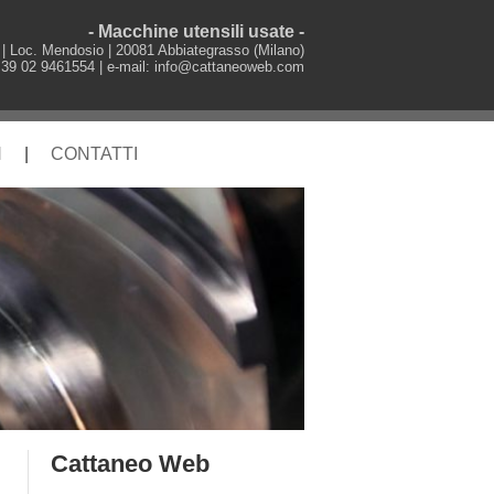
- Macchine utensili usate -
 | Loc. Mendosio | 20081 Abbiategrasso (Milano)
+39 02 9461554 | e-mail: info@cattaneoweb.com
N
|
CONTATTI
Cattaneo Web