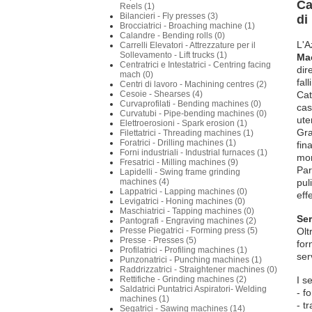
Ca
Reels (1)
Bilancieri - Fly presses (3)
di
Brocciatrici - Broaching machine (1)
Calandre - Bending rolls (0)
L'A
Carrelli Elevatori - Attrezzature per il
Sollevamento - Lift trucks (1)
Mac
Centratrici e Intestatrici - Centring facing
dir
mach (0)
fall
Centri di lavoro - Machining centres (2)
Cesoie - Shearses (4)
Cat
Curvaprofilati - Bending machines (0)
cas
Curvatubi - Pipe-bending machines (0)
ute
Elettroerosioni - Spark erosion (1)
Gra
Filettatrici - Threading machines (1)
Foratrici - Drilling machines (1)
fin
Forni industriali - Industrial furnaces (1)
mom
Fresatrici - Milling machines (9)
Par
Lapidelli - Swing frame grinding
machines (4)
pul
Lappatrici - Lapping machines (0)
eff
Levigatrici - Honing machines (0)
Maschiatrici - Tapping machines (0)
Ser
Pantografi - Engraving machines (2)
Presse Piegatrici - Forming press (5)
Olt
Presse - Presses (5)
for
Profilatrici - Profiling machines (1)
ser
Punzonatrici - Punching machines (1)
Raddrizzatrici - Straightener machines (0)
Rettifiche - Grinding machines (2)
I s
Saldatrici Puntatrici Aspiratori- Welding
- f
machines (1)
- t
Segatrici - Sawing machines (14)