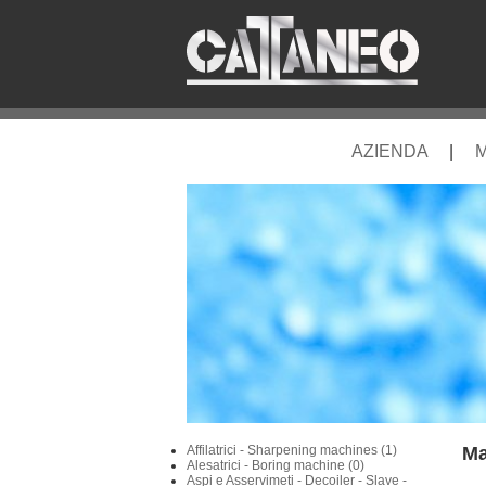
AZIENDA
|
M
Affilatrici - Sharpening machines (1)
Ma
Alesatrici - Boring machine (0)
Aspi e Asservimeti - Decoiler - Slave -