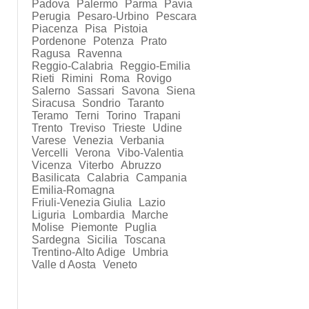
Padova
Palermo
Parma
Pavia
Perugia
Pesaro-Urbino
Pescara
Piacenza
Pisa
Pistoia
Pordenone
Potenza
Prato
Ragusa
Ravenna
Reggio-Calabria
Reggio-Emilia
Rieti
Rimini
Roma
Rovigo
Salerno
Sassari
Savona
Siena
Siracusa
Sondrio
Taranto
Teramo
Terni
Torino
Trapani
Trento
Treviso
Trieste
Udine
Varese
Venezia
Verbania
Vercelli
Verona
Vibo-Valentia
Vicenza
Viterbo
Abruzzo
Basilicata
Calabria
Campania
Emilia-Romagna
Friuli-Venezia Giulia
Lazio
Liguria
Lombardia
Marche
Molise
Piemonte
Puglia
Sardegna
Sicilia
Toscana
Trentino-Alto Adige
Umbria
Valle d Aosta
Veneto