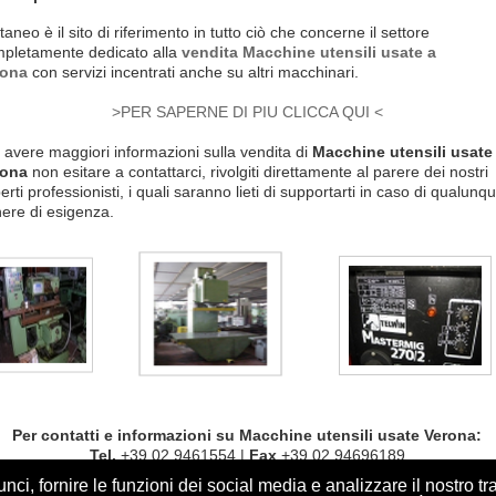
taneo è il sito di riferimento in tutto ciò che concerne il settore
pletamente dedicato alla
vendita Macchine utensili usate a
rona
con servizi incentrati anche su altri macchinari.
>PER SAPERNE DI PIU CLICCA QUI <
 avere maggiori informazioni sulla vendita di
Macchine utensili usate
rona
non esitare a contattarci, rivolgiti direttamente al parere dei nostri
erti professionisti, i quali saranno lieti di supportarti in caso di qualunq
ere di esigenza.
Per contatti e informazioni su
Macchine utensili usate Verona
:
Tel.
+39 02 9461554 |
Fax
+39 02 94696189
e-mail
:
info@cattaneoweb.com
ci, fornire le funzioni dei social media e analizzare il nostro tra