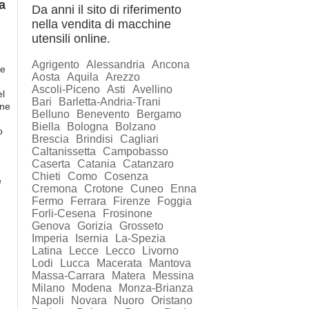
a
Da anni il sito di riferimento
nella vendita di macchine
utensili online.
Agrigento
Alessandria
Ancona
 e
Aosta
Aquila
Arezzo
Ascoli-Piceno
Asti
Avellino
el
Bari
Barletta-Andria-Trani
ine
Belluno
Benevento
Bergamo
Biella
Bologna
Bolzano
o
Brescia
Brindisi
Cagliari
Caltanissetta
Campobasso
Caserta
Catania
Catanzaro
Chieti
Como
Cosenza
e
Cremona
Crotone
Cuneo
Enna
Fermo
Ferrara
Firenze
Foggia
Forli-Cesena
Frosinone
Genova
Gorizia
Grosseto
Imperia
Isernia
La-Spezia
Latina
Lecce
Lecco
Livorno
Lodi
Lucca
Macerata
Mantova
Massa-Carrara
Matera
Messina
Milano
Modena
Monza-Brianza
Napoli
Novara
Nuoro
Oristano