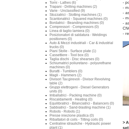
- p
Torni - Lathes (6)
Trapani - Drilling machines (2)
- m
Varie - Unclassified (9)
- a
Stozzatrici - Slotting machines (1)
- m
Scantonatrici - Squared machines (0)
Bordatrici - Beanding machines (0)
- a
Compressori - Compressors (0)
CN
Linea di taglio lamiera (0)
- r
Posizionatori di saldatura - Weldings
positioners (0)
Auto & Mezzi industriali - Car & industrial
trucks (0)
Piani Stolle - Surface plate (1)
Cassettiere - Tool box (0)
Taglia dischi - Disc shearses (0)
Schiumatrici poliuretano - polyurethane
machines (0)
Buratti - Tumblers (0)
Magli - Hammers (2)
Divisori Tav.girevoli - Divisor Revolving
table (2)
Gruppi elettrogeni - Diesel Generators
units (0)
Imballatrici - Packing machine (0)
Riscaldamenti - Heating (0)
Equilibratrici - Bilanciatrici - Balancers (0)
Sabbiatrici - Sand-blasting machine (1)
Robots - Robots (1)
Presse iniezione plastica (0)
Ribaltatori di coils - Tilting coils (0)
> A
Centraline idrauliche - Hydraulic power
set
plant (1)