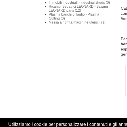
Immobili industriali - Industrial sheds (0)
Ricambi Segatrici LEONARD - Sawing
Cat
LEONARD parts (12)
com
Plasma banchi di taglio - Plasma
Ve
Cutting (0)
Messa a norma macchine utensili (1)
Per
Ve
esp
gen
Utilizziamo i cookie per personalizzare i contenuti e gli annun