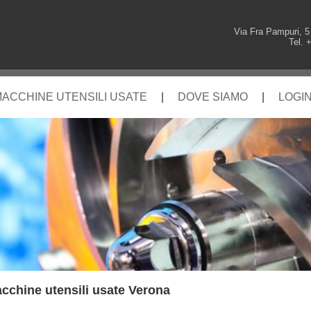
Via Fra Pampuri, 5
Tel. 
ACCHINE UTENSILI USATE
|
DOVE SIAMO
|
LOGI
cchine utensili usate Verona