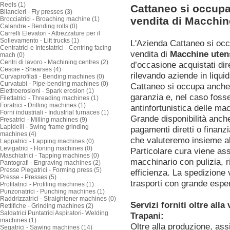
Reels (1)
Cattaneo si occupa
Bilancieri - Fly presses (3)
vendita di Macchine
Brocciatrici - Broaching machine (1)
Calandre - Bending rolls (0)
Carrelli Elevatori - Attrezzature per il
Sollevamento - Lift trucks (1)
L'Azienda Cattaneo si oc
Centratrici e Intestatrici - Centring facing
vendita di
Macchine utens
mach (0)
Centri di lavoro - Machining centres (2)
d’occasione acquistati dir
Cesoie - Shearses (4)
rilevando aziende in liquid
Curvaprofilati - Bending machines (0)
Curvatubi - Pipe-bending machines (0)
Cattaneo si occupa anche 
Elettroerosioni - Spark erosion (1)
garanzia e, nel caso foss
Filettatrici - Threading machines (1)
Foratrici - Drilling machines (1)
antinfortunistica delle ma
Forni industriali - Industrial furnaces (1)
Grande disponibilità anch
Fresatrici - Milling machines (9)
Lapidelli - Swing frame grinding
pagamenti diretti o finanz
machines (4)
che valuteremo insieme al
Lappatrici - Lapping machines (0)
Levigatrici - Honing machines (0)
Particolare cura viene as
Maschiatrici - Tapping machines (0)
macchinario con pulizia, ri
Pantografi - Engraving machines (2)
Presse Piegatrici - Forming press (5)
efficienza. La spedizione 
Presse - Presses (5)
trasporti con grande espe
Profilatrici - Profiling machines (1)
Punzonatrici - Punching machines (1)
Raddrizzatrici - Straightener machines (0)
Servizi forniti oltre all
Rettifiche - Grinding machines (2)
Saldatrici Puntatrici Aspiratori- Welding
Trapani:
machines (1)
Oltre alla produzione, ass
Segatrici - Sawing machines (14)