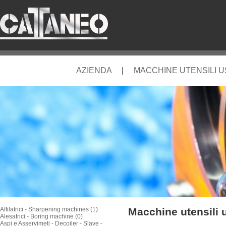
AZIENDA
|
MACCHINE UTENSILI 
Affilatrici - Sharpening machines (1)
Macchine utensili 
Alesatrici - Boring machine (0)
Aspi e Asservimeti - Decoiler - Slave -