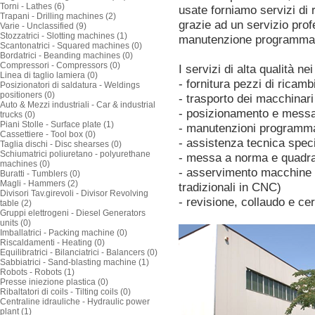
Torni - Lathes (6)
usate forniamo servizi di 
Trapani - Drilling machines (2)
grazie ad un servizio pro
Varie - Unclassified (9)
Stozzatrici - Slotting machines (1)
manutenzione programma
Scantonatrici - Squared machines (0)
Bordatrici - Beanding machines (0)
Compressori - Compressors (0)
I servizi di alta qualità n
Linea di taglio lamiera (0)
- fornitura pezzi di ricam
Posizionatori di saldatura - Weldings
positioners (0)
- trasporto dei macchinari
Auto & Mezzi industriali - Car & industrial
- posizionamento e messa 
trucks (0)
Piani Stolle - Surface plate (1)
- manutenzioni programm
Cassettiere - Tool box (0)
- assistenza tecnica spec
Taglia dischi - Disc shearses (0)
Schiumatrici poliuretano - polyurethane
- messa a norma e quadra
machines (0)
- asservimento macchine 
Buratti - Tumblers (0)
Magli - Hammers (2)
tradizionali in CNC)
Divisori Tav.girevoli - Divisor Revolving
- revisione, collaudo e ce
table (2)
Gruppi elettrogeni - Diesel Generators
units (0)
Imballatrici - Packing machine (0)
Riscaldamenti - Heating (0)
Equilibratrici - Bilanciatrici - Balancers (0)
Sabbiatrici - Sand-blasting machine (1)
Robots - Robots (1)
Presse iniezione plastica (0)
Ribaltatori di coils - Tilting coils (0)
Centraline idrauliche - Hydraulic power
plant (1)