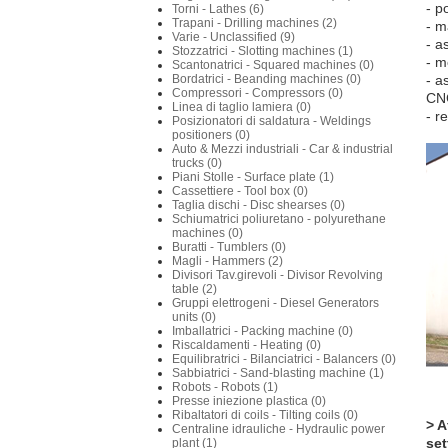
- p
Torni - Lathes (6)
Trapani - Drilling machines (2)
- m
Varie - Unclassified (9)
- a
Stozzatrici - Slotting machines (1)
- m
Scantonatrici - Squared machines (0)
Bordatrici - Beanding machines (0)
- a
Compressori - Compressors (0)
CN
Linea di taglio lamiera (0)
- r
Posizionatori di saldatura - Weldings
positioners (0)
Auto & Mezzi industriali - Car & industrial
trucks (0)
Piani Stolle - Surface plate (1)
Cassettiere - Tool box (0)
Taglia dischi - Disc shearses (0)
Schiumatrici poliuretano - polyurethane
machines (0)
Buratti - Tumblers (0)
Magli - Hammers (2)
Divisori Tav.girevoli - Divisor Revolving
table (2)
Gruppi elettrogeni - Diesel Generators
units (0)
Imballatrici - Packing machine (0)
Riscaldamenti - Heating (0)
Equilibratrici - Bilanciatrici - Balancers (0)
Sabbiatrici - Sand-blasting machine (1)
Robots - Robots (1)
Presse iniezione plastica (0)
Ribaltatori di coils - Tilting coils (0)
> A
Centraline idrauliche - Hydraulic power
set
plant (1)