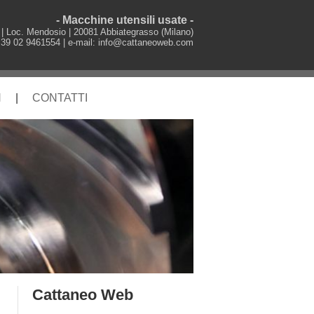
- Macchine utensili usate -
 | Loc. Mendosio | 20081 Abbiategrasso (Milano)
+39 02 9461554 | e-mail: info@cattaneoweb.com
N
|
CONTATTI
Cattaneo Web