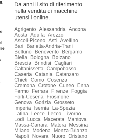
a
Da anni il sito di riferimento
nella vendita di macchine
utensili online.
Agrigento
Alessandria
Ancona
 e
Aosta
Aquila
Arezzo
Ascoli-Piceno
Asti
Avellino
el
Bari
Barletta-Andria-Trani
ine
Belluno
Benevento
Bergamo
Biella
Bologna
Bolzano
o
Brescia
Brindisi
Cagliari
Caltanissetta
Campobasso
Caserta
Catania
Catanzaro
Chieti
Como
Cosenza
e
Cremona
Crotone
Cuneo
Enna
Fermo
Ferrara
Firenze
Foggia
Forli-Cesena
Frosinone
Genova
Gorizia
Grosseto
Imperia
Isernia
La-Spezia
Latina
Lecce
Lecco
Livorno
Lodi
Lucca
Macerata
Mantova
Massa-Carrara
Matera
Messina
Milano
Modena
Monza-Brianza
Napoli
Novara
Nuoro
Oristano