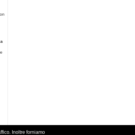
on
 a
ue
ffico. Inoltre forniamo