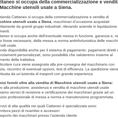
ttaneo si occupa della commercializzazione e vendit
 Macchine utensili usate a Siena.
zienda Cattaneo si occupa della commercializzazione e vendita di
chine utensili usate a Siena
, macchinari d’occasione acquistati
ettamente da grandi gruppi industriali, rilevando aziende in liquidazione
imenti.
taneo si occupa anche dell’eventuale messa in funzione, garanzia e, n
o fosse necessario, della messa a norma antinfortunistica delle macch
nsili usate.
nde disponibilità anche per il sistema di pagamento: pagamenti diretti 
anziamenti personalizzati, sono possibilità che valuteremo insieme al
ento della trattativa.
ticolare cura viene assegnata alla pre-consegna del macchinario con
izia, riscontro di eventuali opzioni, test di efficienza. La spedizione vien
ettuata da un’azienda di trasporti con grande esperienza.
vizi forniti oltre alla vendita di Macchine utensili usate a Siena:
re alla produzione, assistenza e vendita di macchine utensili usate
niamo servizi di revisione e certificazione dei macchinari grazie ad un
vizio professionale di messa a norma e manutenzione programmata.
ervizi di alta qualità nei quali Cattaneo è specializzata sono:
ornitura pezzi di ricambio e accessori
rasporto dei macchinari presso l’azienda cliente