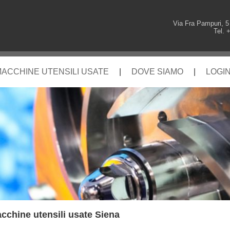
Via Fra Pampuri, 5
Tel. 
ACCHINE UTENSILI USATE
|
DOVE SIAMO
|
LOGI
cchine utensili usate Siena