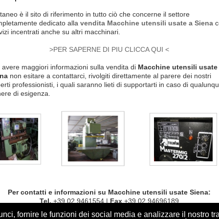
taneo è il sito di riferimento in tutto ciò che concerne il settore
pletamente dedicato alla
vendita Macchine utensili usate a Siena
c
vizi incentrati anche su altri macchinari.
>PER SAPERNE DI PIU CLICCA QUI <
 avere maggiori informazioni sulla vendita di
Macchine utensili usate
ena
non esitare a contattarci, rivolgiti direttamente al parere dei nostri
erti professionisti, i quali saranno lieti di supportarti in caso di qualunq
ere di esigenza.
Per contatti e informazioni su
Macchine utensili usate Siena
:
Tel.
+39 02 9461554 |
Fax
+39 02 94696189
e-mail
:
info@cattaneoweb.com
ci, fornire le funzioni dei social media e analizzare il nostro tra