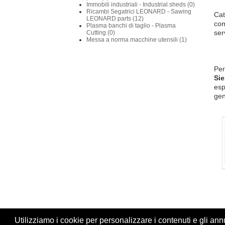
Immobili industriali - Industrial sheds (0)
Ricambi Segatrici LEONARD - Sawing
Cat
LEONARD parts (12)
com
Plasma banchi di taglio - Plasma
ser
Cutting (0)
Messa a norma macchine utensili (1)
Per
Si
esp
gen
Utilizziamo i cookie per personalizzare i contenuti e gli annun