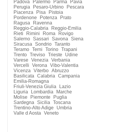
Padova
Palermo
Parma
Pavia
Perugia
Pesaro-Urbino
Pescara
Piacenza
Pisa
Pistoia
Pordenone
Potenza
Prato
Ragusa
Ravenna
Reggio-Calabria
Reggio-Emilia
Rieti
Rimini
Roma
Rovigo
Salerno
Sassari
Savona
Siena
Siracusa
Sondrio
Taranto
Teramo
Terni
Torino
Trapani
Trento
Treviso
Trieste
Udine
Varese
Venezia
Verbania
Vercelli
Verona
Vibo-Valentia
Vicenza
Viterbo
Abruzzo
Basilicata
Calabria
Campania
Emilia-Romagna
Friuli-Venezia Giulia
Lazio
Liguria
Lombardia
Marche
Molise
Piemonte
Puglia
Sardegna
Sicilia
Toscana
Trentino-Alto Adige
Umbria
Valle d Aosta
Veneto