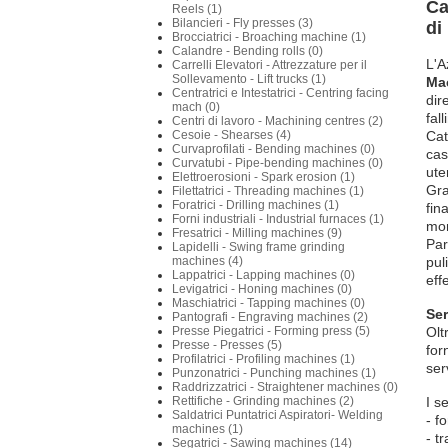
Ca
Reels (1)
Bilancieri - Fly presses (3)
di
Brocciatrici - Broaching machine (1)
Calandre - Bending rolls (0)
L'A
Carrelli Elevatori - Attrezzature per il
Sollevamento - Lift trucks (1)
Mac
Centratrici e Intestatrici - Centring facing
dir
mach (0)
fall
Centri di lavoro - Machining centres (2)
Cesoie - Shearses (4)
Cat
Curvaprofilati - Bending machines (0)
cas
Curvatubi - Pipe-bending machines (0)
ute
Elettroerosioni - Spark erosion (1)
Gra
Filettatrici - Threading machines (1)
Foratrici - Drilling machines (1)
fin
Forni industriali - Industrial furnaces (1)
mom
Fresatrici - Milling machines (9)
Par
Lapidelli - Swing frame grinding
machines (4)
pul
Lappatrici - Lapping machines (0)
eff
Levigatrici - Honing machines (0)
Maschiatrici - Tapping machines (0)
Ser
Pantografi - Engraving machines (2)
Presse Piegatrici - Forming press (5)
Olt
Presse - Presses (5)
for
Profilatrici - Profiling machines (1)
ser
Punzonatrici - Punching machines (1)
Raddrizzatrici - Straightener machines (0)
Rettifiche - Grinding machines (2)
I s
Saldatrici Puntatrici Aspiratori- Welding
- f
machines (1)
- t
Segatrici - Sawing machines (14)