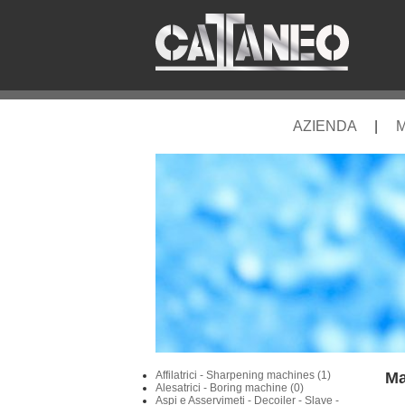
AZIENDA
|
M
Affilatrici - Sharpening machines (1)
Ma
Alesatrici - Boring machine (0)
Aspi e Asservimeti - Decoiler - Slave -