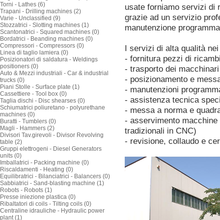
Torni - Lathes (6)
usate forniamo servizi di 
Trapani - Drilling machines (2)
grazie ad un servizio pro
Varie - Unclassified (9)
Stozzatrici - Slotting machines (1)
manutenzione programma
Scantonatrici - Squared machines (0)
Bordatrici - Beanding machines (0)
Compressori - Compressors (0)
I servizi di alta qualità n
Linea di taglio lamiera (0)
- fornitura pezzi di ricam
Posizionatori di saldatura - Weldings
positioners (0)
- trasporto dei macchinari
Auto & Mezzi industriali - Car & industrial
- posizionamento e messa 
trucks (0)
Piani Stolle - Surface plate (1)
- manutenzioni programm
Cassettiere - Tool box (0)
- assistenza tecnica spec
Taglia dischi - Disc shearses (0)
Schiumatrici poliuretano - polyurethane
- messa a norma e quadra
machines (0)
- asservimento macchine 
Buratti - Tumblers (0)
Magli - Hammers (2)
tradizionali in CNC)
Divisori Tav.girevoli - Divisor Revolving
- revisione, collaudo e ce
table (2)
Gruppi elettrogeni - Diesel Generators
units (0)
Imballatrici - Packing machine (0)
Riscaldamenti - Heating (0)
Equilibratrici - Bilanciatrici - Balancers (0)
Sabbiatrici - Sand-blasting machine (1)
Robots - Robots (1)
Presse iniezione plastica (0)
Ribaltatori di coils - Tilting coils (0)
Centraline idrauliche - Hydraulic power
plant (1)