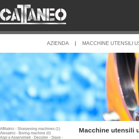
AZIENDA
|
MACCHINE UTENSILI 
Affilatrici - Sharpening machines (1)
Macchine utensili 
Alesatrici - Boring machine (0)
Aspi e Asservimeti - Decoiler - Slave -