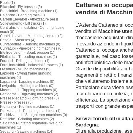
Reels (1)
Cattaneo si occupa
Bilancieri - Fly presses (3)
vendita di Macchin
Brocciatrici - Broaching machine (1)
Calandre - Bending rolls (0)
Carrelli Elevatori - Attrezzature per il
Sollevamento - Lift trucks (1)
L'Azienda Cattaneo si oc
Centratrici e Intestatrici - Centring facing
vendita di
Macchine utens
mach (0)
Centri di lavoro - Machining centres (2)
d’occasione acquistati dir
Cesoie - Shearses (4)
rilevando aziende in liquid
Curvaprofilati - Bending machines (0)
Curvatubi - Pipe-bending machines (0)
Cattaneo si occupa anche 
Elettroerosioni - Spark erosion (1)
garanzia e, nel caso foss
Filettatrici - Threading machines (1)
Foratrici - Drilling machines (1)
antinfortunistica delle ma
Forni industriali - Industrial furnaces (1)
Grande disponibilità anch
Fresatrici - Milling machines (9)
Lapidelli - Swing frame grinding
pagamenti diretti o finanz
machines (4)
che valuteremo insieme al
Lappatrici - Lapping machines (0)
Levigatrici - Honing machines (0)
Particolare cura viene as
Maschiatrici - Tapping machines (0)
macchinario con pulizia, ri
Pantografi - Engraving machines (2)
Presse Piegatrici - Forming press (5)
efficienza. La spedizione 
Presse - Presses (5)
trasporti con grande espe
Profilatrici - Profiling machines (1)
Punzonatrici - Punching machines (1)
Raddrizzatrici - Straightener machines (0)
Servizi forniti oltre all
Rettifiche - Grinding machines (2)
Saldatrici Puntatrici Aspiratori- Welding
Sardegna:
machines (1)
Oltre alla produzione, ass
Segatrici - Sawing machines (14)