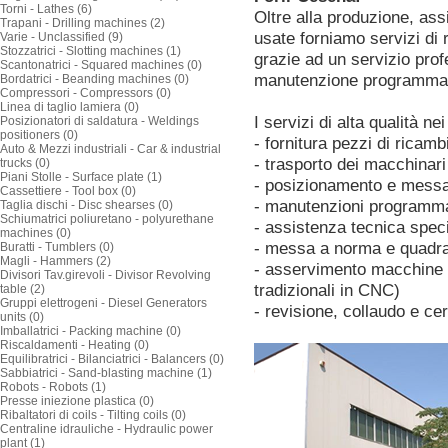
Torni - Lathes (6)
Oltre alla produzione, ass
Trapani - Drilling machines (2)
usate forniamo servizi di 
Varie - Unclassified (9)
Stozzatrici - Slotting machines (1)
grazie ad un servizio pro
Scantonatrici - Squared machines (0)
manutenzione programma
Bordatrici - Beanding machines (0)
Compressori - Compressors (0)
Linea di taglio lamiera (0)
I servizi di alta qualità n
Posizionatori di saldatura - Weldings
positioners (0)
- fornitura pezzi di ricam
Auto & Mezzi industriali - Car & industrial
- trasporto dei macchinari
trucks (0)
Piani Stolle - Surface plate (1)
- posizionamento e messa 
Cassettiere - Tool box (0)
- manutenzioni programm
Taglia dischi - Disc shearses (0)
Schiumatrici poliuretano - polyurethane
- assistenza tecnica spec
machines (0)
- messa a norma e quadra
Buratti - Tumblers (0)
Magli - Hammers (2)
- asservimento macchine 
Divisori Tav.girevoli - Divisor Revolving
tradizionali in CNC)
table (2)
Gruppi elettrogeni - Diesel Generators
- revisione, collaudo e ce
units (0)
Imballatrici - Packing machine (0)
Riscaldamenti - Heating (0)
Equilibratrici - Bilanciatrici - Balancers (0)
Sabbiatrici - Sand-blasting machine (1)
Robots - Robots (1)
Presse iniezione plastica (0)
Ribaltatori di coils - Tilting coils (0)
Centraline idrauliche - Hydraulic power
plant (1)