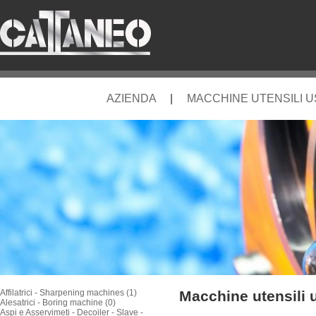
AZIENDA
|
MACCHINE UTENSILI 
Affilatrici - Sharpening machines (1)
Macchine utensili 
Alesatrici - Boring machine (0)
Aspi e Asservimeti - Decoiler - Slave -