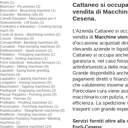
Reels (1)
Cattaneo si occupa
Bilancieri - Fly presses (3)
vendita di Macchine
Brocciatrici - Broaching machine (1)
Calandre - Bending rolls (0)
Cesena.
Carrelli Elevatori - Attrezzature per il
Sollevamento - Lift trucks (1)
Centratrici e Intestatrici - Centring facing
L'Azienda Cattaneo si oc
mach (0)
Centri di lavoro - Machining centres (2)
vendita di
Macchine utens
Cesoie - Shearses (4)
d’occasione acquistati dir
Curvaprofilati - Bending machines (0)
Curvatubi - Pipe-bending machines (0)
rilevando aziende in liquid
Elettroerosioni - Spark erosion (1)
Cattaneo si occupa anche 
Filettatrici - Threading machines (1)
Foratrici - Drilling machines (1)
garanzia e, nel caso foss
Forni industriali - Industrial furnaces (1)
antinfortunistica delle ma
Fresatrici - Milling machines (9)
Lapidelli - Swing frame grinding
Grande disponibilità anch
machines (4)
pagamenti diretti o finanz
Lappatrici - Lapping machines (0)
Levigatrici - Honing machines (0)
che valuteremo insieme al
Maschiatrici - Tapping machines (0)
Particolare cura viene as
Pantografi - Engraving machines (2)
Presse Piegatrici - Forming press (5)
macchinario con pulizia, ri
Presse - Presses (5)
efficienza. La spedizione 
Profilatrici - Profiling machines (1)
Punzonatrici - Punching machines (1)
trasporti con grande espe
Raddrizzatrici - Straightener machines (0)
Rettifiche - Grinding machines (2)
Saldatrici Puntatrici Aspiratori- Welding
Servizi forniti oltre all
machines (1)
Forli-Cesena:
Segatrici - Sawing machines (14)