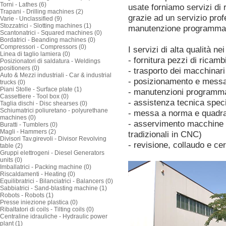
Torni - Lathes (6)
usate forniamo servizi di 
Trapani - Drilling machines (2)
grazie ad un servizio pro
Varie - Unclassified (9)
Stozzatrici - Slotting machines (1)
manutenzione programma
Scantonatrici - Squared machines (0)
Bordatrici - Beanding machines (0)
Compressori - Compressors (0)
I servizi di alta qualità n
Linea di taglio lamiera (0)
- fornitura pezzi di ricam
Posizionatori di saldatura - Weldings
positioners (0)
- trasporto dei macchinari
Auto & Mezzi industriali - Car & industrial
- posizionamento e messa 
trucks (0)
Piani Stolle - Surface plate (1)
- manutenzioni programm
Cassettiere - Tool box (0)
- assistenza tecnica spec
Taglia dischi - Disc shearses (0)
Schiumatrici poliuretano - polyurethane
- messa a norma e quadra
machines (0)
- asservimento macchine 
Buratti - Tumblers (0)
Magli - Hammers (2)
tradizionali in CNC)
Divisori Tav.girevoli - Divisor Revolving
- revisione, collaudo e ce
table (2)
Gruppi elettrogeni - Diesel Generators
units (0)
Imballatrici - Packing machine (0)
Riscaldamenti - Heating (0)
Equilibratrici - Bilanciatrici - Balancers (0)
Sabbiatrici - Sand-blasting machine (1)
Robots - Robots (1)
Presse iniezione plastica (0)
Ribaltatori di coils - Tilting coils (0)
Centraline idrauliche - Hydraulic power
plant (1)