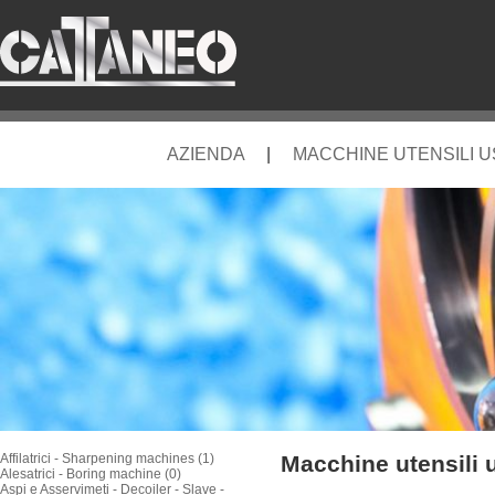
AZIENDA
|
MACCHINE UTENSILI 
Affilatrici - Sharpening machines (1)
Macchine utensili 
Alesatrici - Boring machine (0)
Aspi e Asservimeti - Decoiler - Slave -