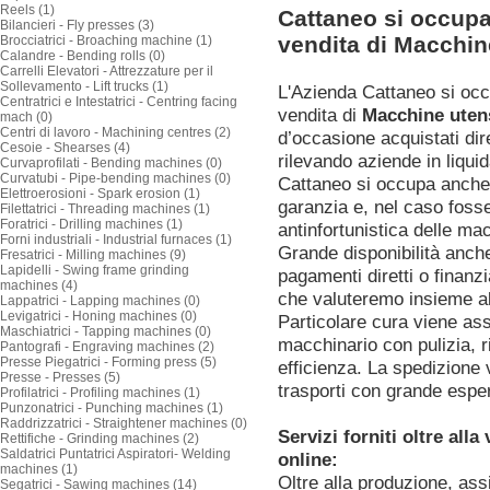
Reels (1)
Cattaneo si occupa
Bilancieri - Fly presses (3)
vendita di Macchine
Brocciatrici - Broaching machine (1)
Calandre - Bending rolls (0)
Carrelli Elevatori - Attrezzature per il
Sollevamento - Lift trucks (1)
L'Azienda Cattaneo si oc
Centratrici e Intestatrici - Centring facing
vendita di
Macchine utens
mach (0)
Centri di lavoro - Machining centres (2)
d’occasione acquistati dir
Cesoie - Shearses (4)
rilevando aziende in liquid
Curvaprofilati - Bending machines (0)
Curvatubi - Pipe-bending machines (0)
Cattaneo si occupa anche 
Elettroerosioni - Spark erosion (1)
garanzia e, nel caso foss
Filettatrici - Threading machines (1)
Foratrici - Drilling machines (1)
antinfortunistica delle ma
Forni industriali - Industrial furnaces (1)
Grande disponibilità anch
Fresatrici - Milling machines (9)
Lapidelli - Swing frame grinding
pagamenti diretti o finanz
machines (4)
che valuteremo insieme al
Lappatrici - Lapping machines (0)
Levigatrici - Honing machines (0)
Particolare cura viene as
Maschiatrici - Tapping machines (0)
macchinario con pulizia, ri
Pantografi - Engraving machines (2)
Presse Piegatrici - Forming press (5)
efficienza. La spedizione 
Presse - Presses (5)
trasporti con grande espe
Profilatrici - Profiling machines (1)
Punzonatrici - Punching machines (1)
Raddrizzatrici - Straightener machines (0)
Servizi forniti oltre all
Rettifiche - Grinding machines (2)
Saldatrici Puntatrici Aspiratori- Welding
online:
machines (1)
Oltre alla produzione, ass
Segatrici - Sawing machines (14)